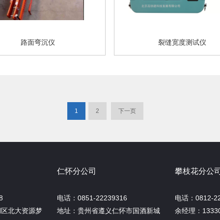
路面弯沉仪
裂缝宽度测试仪
1
2
下一页
仁怀分公司
攀枝花分公
8
电话：0851-22239316
电话：0812-22
湖区北大资源梦
地址：贵州省遵义仁怀市国酒新城
余经理：13330