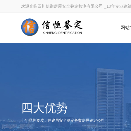
欢迎光临四川信衡房屋安全鉴定检测有限公司 _10年专业建
网站
四大优势
十年品牌资质，住建局安全鉴定备案房屋鉴定公司