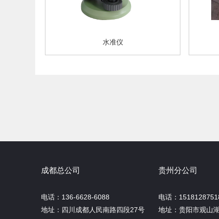
水准仪
成都总公司
贵州分公司
电话：136-6628-6088
电话：1518128751
地址：四川成都人民南路四段27号
地址：贵阳市观山