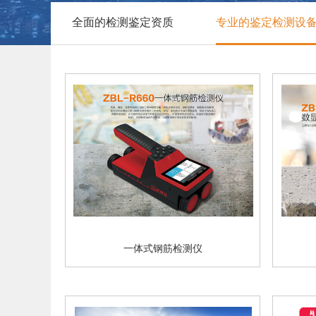
全面的检测鉴定资质
专业的鉴定检测设
一体式钢筋检测仪