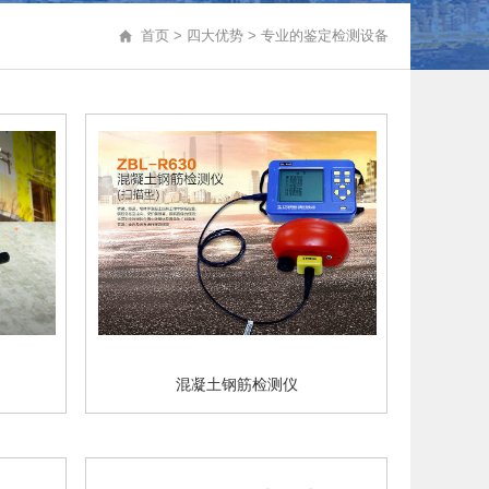
首页
>
四大优势 >
专业的鉴定检测设备
混凝土钢筋检测仪