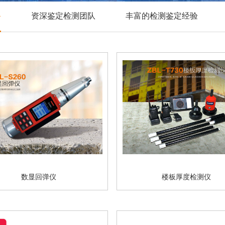
备
资深鉴定检测团队
丰富的检测鉴定经验
数显回弹仪
楼板厚度检测仪