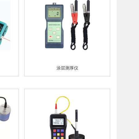
涂层测厚仪