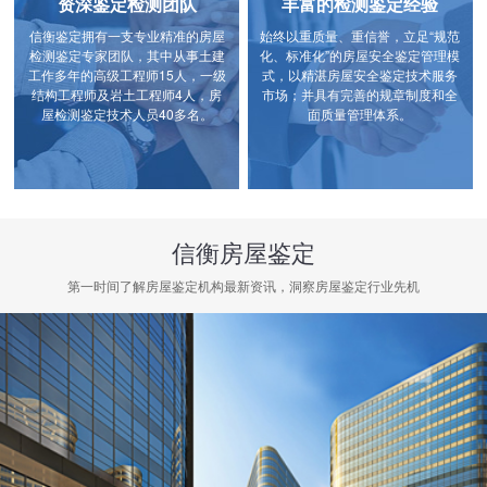
资深鉴定检测团队
丰富的检测鉴定经验
信衡鉴定拥有一支专业精准的房屋
始终以重质量、重信誉，立足“规范
检测鉴定专家团队，其中从事土建
化、标准化”的房屋安全鉴定管理模
工作多年的高级工程师15人，一级
式，以精湛房屋安全鉴定技术服务
结构工程师及岩土工程师4人，房
市场；并具有完善的规章制度和全
屋检测鉴定技术人员40多名。
面质量管理体系。
信衡房屋鉴定
第一时间了解房屋鉴定机构最新资讯，洞察房屋鉴定行业先机