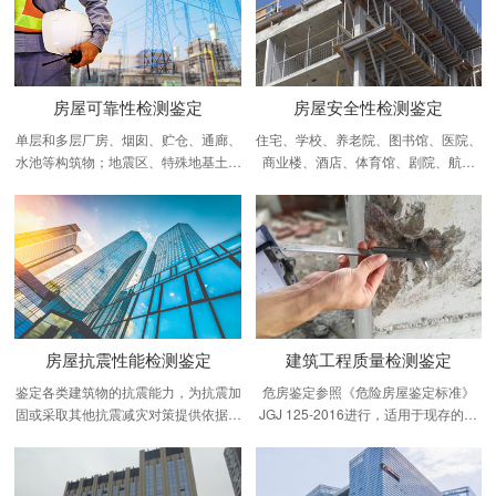
房屋可靠性检测鉴定
房屋安全性检测鉴定
单层和多层厂房、烟囱、贮仓、通廊、
住宅、学校、养老院、图书馆、医院、
水池等构筑物；地震区、特殊地基土地
商业楼、酒店、体育馆、剧院、航站
区、特殊环境中灾害后的工业建筑的可
楼、客运站、博物馆、展览馆、展会中
靠性鉴定，当工程施工质量不符合要求
心、宗教寺庙等建筑的安全鉴定、使用
时需要进行工业建筑可靠性鉴定。
功能鉴定、日常维护检查、改变用途、
改变使用条件或改造前的专门鉴定
房屋抗震性能检测鉴定
建筑工程质量检测鉴定
鉴定各类建筑物的抗震能力，为抗震加
危房鉴定参照《危险房屋鉴定标准》
固或采取其他抗震减灾对策提供依据；
JGJ 125-2016进行，适用于现存的既
贯彻执行《中华人民共和国建筑法》和
有房屋； 判定房屋结构的危险程度，
《中华人民共和国防震减灾法》，减轻
及时治理危险房屋，确保使用安全。
地震破坏，减少损失。