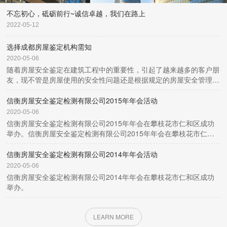
不忘初心，砥砺前行~诚信卓越，我们在路上
2022-05-12
选择成都房屋鉴定机构需知
2020-05-06
随着房屋安全鉴定在建筑工程中的重要性，引起了越来越多的客户朋
友，现不管是房屋使用的安全性问题还是根据规定的房屋安全管理条
例，房屋安全鉴定工作已经和日常的生活息息相关，房屋安全鉴定是
房屋安全鉴定公司使用的技术手段对房屋的安全性做出科学的评判，
信衡房屋安全鉴定检测有限公司2015年年会活动
能够保障房屋使用人在使用中的安全性，房屋安全鉴定作为一项技
2020-05-06
术....​随着房屋安全鉴定在建筑工程中的重要性，引起了越来越多的
信衡房屋安全鉴定检测有限公司2015年年会在攀枝花市仁和区成功
客户朋友，现不管是房屋使用的安全性问题还是根据规定的房屋安全
举办。信衡房屋安全鉴定检测有限公司2015年年会在攀枝花市仁和
管理条例，房屋安全鉴定工作已经和日常的生活息息相关，房屋安全
区成功举办。信衡房屋安全鉴定检测有限公司2015年年会在攀枝花
鉴定是房屋安全鉴定公司使用的技术手段对房屋的安全性做出科学的
市仁和区成功举办。信衡房屋安全鉴定检测有限公司2015年年会在
信衡房屋安全鉴定检测有限公司2014年年会活动
评判，能够保障房屋使用人在使用中的安全性，房屋安全鉴定作为一
攀枝花市仁和区成功举办。
2020-05-06
项技术....
信衡房屋安全鉴定检测有限公司2014年年会在攀枝花市仁和区成功
举办。
LEARN MORE