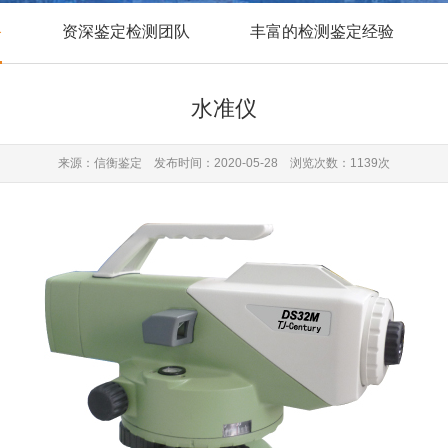
备
资深鉴定检测团队
丰富的检测鉴定经验
水准仪
来源：
信衡鉴定
发布时间：
2020-05-28
浏览次数：
1139次