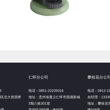
仁怀分公司
攀枝花分公
8
电话：0851-22239316
电话：0812-22
湖区北大资源梦
地址：贵州省遵义仁怀市国酒新城
余经理：13330
3期八栋301室
地址：攀枝花
经理
贵州区域经理：
衡经理
楼509室