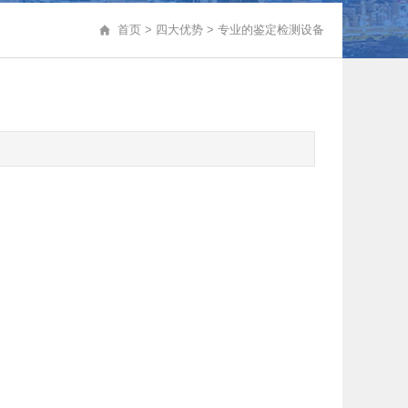
首页
>
四大优势 >
专业的鉴定检测设备