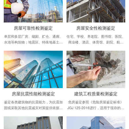
房屋可靠性检测鉴定
房屋安全性检测鉴定
单层和多层厂房、烟囱、贮仓、通廊、
住宅、学校、养老院、图书馆、医院、
水池等构筑物；地震区、特殊地基土地
商业楼、酒店、体育馆、剧院、航站
区、特殊环境中灾害后的工业建筑的可
楼、客运站、博物馆、展览馆、展会中
靠性鉴定，当工程施工质量不符合要求
心、宗教寺庙等建筑的安全鉴定、使用
时需要进行工业建筑可靠性鉴定。
功能鉴定、日常维护检查、改变用途、
改变使用条件或改造前的专门鉴定
房屋抗震性能检测鉴定
建筑工程质量检测鉴定
鉴定各类建筑物的抗震能力，为抗震加
危房鉴定参照《危险房屋鉴定标准》
固或采取其他抗震减灾对策提供依据；
JGJ 125-2016进行，适用于现存的既
贯彻执行《中华人民共和国建筑法》和
有房屋； 判定房屋结构的危险程度，
《中华人民共和国防震减灾法》，减轻
及时治理危险房屋，确保使用安全。
地震破坏，减少损失。